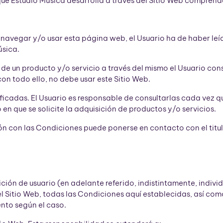
que Estudio Música desarrolla a través del Sitio Web comprend
avegar y/o usar esta página web, el Usuario ha de haber leído 
úsica.
ción de un producto y/o servicio a través del mismo el Usuario 
on todo ello, no debe usar este Sitio Web.
icadas. El Usuario es responsable de consultarlas cada vez q
en que se solicite la adquisición de productos y/o servicios.
ón con las Condiciones puede ponerse en contacto con el titula
ndición de usuario (en adelante referido, indistintamente, in
l Sitio Web, todas las Condiciones aquí establecidas, así como 
nto según el caso.