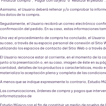
“Finalizar compra”, “Pagar con tarjeta” o “Realizar el pedido”.
Asimismo, el Usuario deberá rellenar y/o comprobar la informa
los datos de la compra.
Seguidamente, el Usuario recibirá un correo electrónico confi
confirmación del pedido. En su caso, estas informaciones tam
Una vez el procedimiento de compra ha concluido, el Usuario co
su caso, a través de su espacio personal de conexión al Sitio 
utilizando los espacios de contacto del Sitio Web o a través d
El Usuario reconoce estar al corriente, en el momento de la c
junto a la presentación o, en su caso, imagen de éste en su p
cantidad, detalles de los productos o características, modo e
materializa la aceptación plena y completa de las condicione
A menos que se indique expresamente lo contrario, Estudio Mús
Las comunicaciones, órdenes de compra y pagos que interveng
informatizados de
Estudio Música con el fin de constituir un medio de prueba de