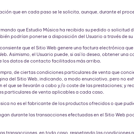
ción que en cada paso se le solicita, aunque, durante el proc
rmando que Estudio Música ha recibido su pedido o solicitud de
bién podrían ponerse a disposición del Usuario a través de su
nsiente que el Sitio Web genere una factura electrónica que se
Web. Asimismo, el Usuario puede, si así lo desea, obtener una c
e los datos de contacto facilitados más arriba.
ompra, de ciertas condiciones particulares de venta que conci
ágina del Sitio Web, indicando, a modo enunciativo, pero no e
n el que se llevarán a cabo y/o coste de las prestaciones; y 
s particulares de venta aplicables a cada caso.
ica no es el fabricante de los productos ofrecidos o que pudie
an durante las transacciones efectuadas en el Sitio Web podr
 las transacciones, en todo caso, respetando las condiciones 