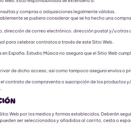
tio Web. Esta responsabilidad se extenderá a:
onsultas y compras o adquisiciones legalmente válidas.
nablemente se pudiera considerar que se ha hecho una compra d
o, dirección de correo electrónico, dirección postal y/u otros 
al para celebrar contratos a través de este Sitio Web.
s en España. Estudio Música no asegura que el Sitio Web cumpla
rivar de dicho acceso, así como tampoco asegura envíos o pre
a el contrato de compraventa o suscripción de los productos y/
.
CIÓN
itio Web por los medios y formas establecidos. Deberán segui
 pueden ser seleccionados y añadidos al carrito, cesta o espac