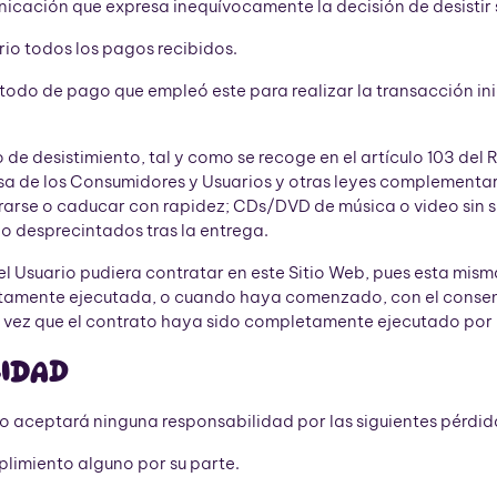
unicación que expresa inequívocamente la decisión de desistir
rio todos los pagos recibidos.
todo de pago que empleó este para realizar la transacción in
e desistimiento, tal y como se recoge en el artículo 103 del R
sa de los Consumidores y Usuarios y otras leyes complementari
rse o caducar con rapidez; CDs/DVD de música o video sin su 
do desprecintados tras la entrega.
 el Usuario pudiera contratar en este Sitio Web, pues esta mis
letamente ejecutada, o cuando haya comenzado, con el consent
a vez que el contrato haya sido completamente ejecutado por 
LIDAD
 no aceptará ninguna responsabilidad por las siguientes pérdi
plimiento alguno por su parte.